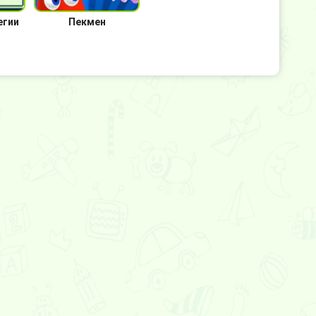
егии
Пекмен