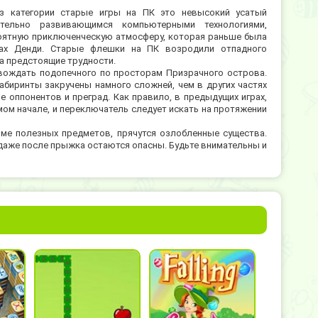
з категории старые игры на ПК это невысокий усатый
тельно развивающимся компьютерными технологиями,
оятную приключенческую атмосферу, которая раньше была
ках Денди. Старые флешки на ПК возродили отпадного
а предстоящие трудности.
вождать подопечного по просторам Призрачного острова.
 лабиринты закручены намного сложней, чем в других частях
 оппонентов и преград. Как правило, в предыдущих играх,
амом начале, и переключатель следует искать на протяжении
оме полезных предметов, прячутся озлобленные существа.
 даже после прыжка остаются опасны. Будьте внимательны и