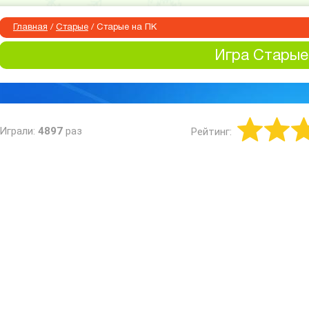
Главная
/
Старые
/
Старые на ПК
Игра Старые
Играли:
4897
раз
Рейтинг: