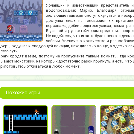
Ярчайший и известнейший представитель и
водопроводчик Марио. Благодаря стреми
желающие геймеры смогут окунуться в невер
доступна лишь на телевизионных пристав
персонажа, добивающегося успеха, несмотря н
В данной игрушке геймерам предстоит сопро
Не надейтесь, что играть будет легко: здесь
забавы. Увеличено количество и разнообразие
дверь, ведущая к следующей локации, находилась в конце, а здесь в с
всего пути.
Враги бродят везде, поэтому не пропускайте тайные комнаты, где кр
Бывают монстрики, на которых достаточно разок прыгнуть, а есть, что
приготовьтесь отбиваться в любой момент.
Похожие игры