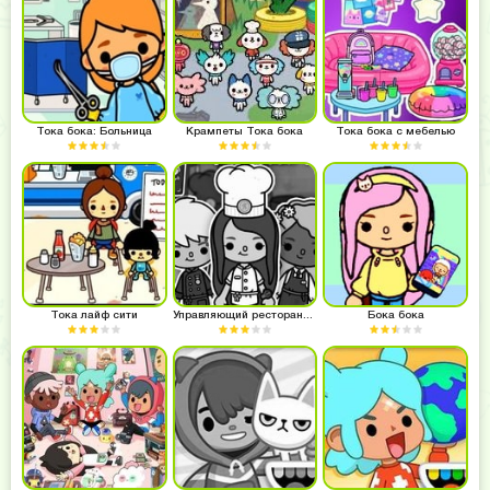
Тока бока: Больница
Крампеты Тока бока
Тока бока с мебелью
Тока лайф сити
Управляющий рестораном
Бока бока