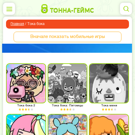
Главная
/
Тока бока
Вначале показать мобильные игры
Тока бока 2
Тока бока: Питомцы
Тока мини