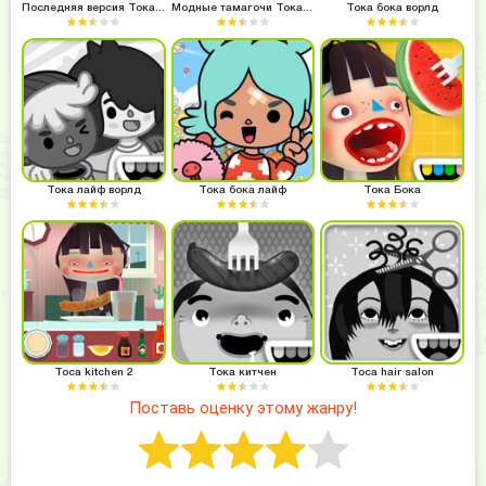
Последняя версия Тока ворлд
Модные тамагочи Тока бока
Тока бока ворлд
Тока лайф ворлд
Тока бока лайф
Тока Бока
Toca kitchen 2
Тока китчен
Toca hair salon
Поставь оценку этому жанру!