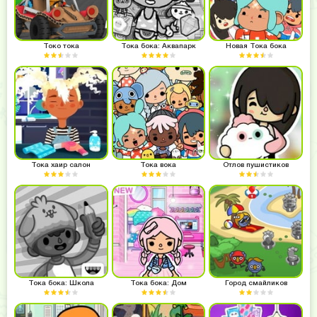
Токо тока
Тока бока: Аквапарк
Новая Тока бока
Тока хаир салон
Тока вока
Отлов пушистиков
Тока бока: Школа
Тока бока: Дом
Город смайликов