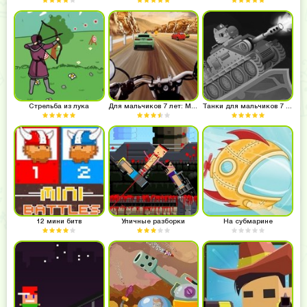
Стрельба из лука
Для мальчиков 7 лет: Мотоциклы
Танки для мальчиков 7 лет
12 мини битв
Уличные разборки
На субмарине