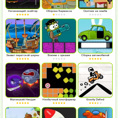
Начинающий скейтер
Оборона Кармакса
Охотник на зомби
Захват пиратской шхуны
Воюем с орками
Сборка автомобилей
Маленький Ниндзя
Необычный платформер
Gravity Defied