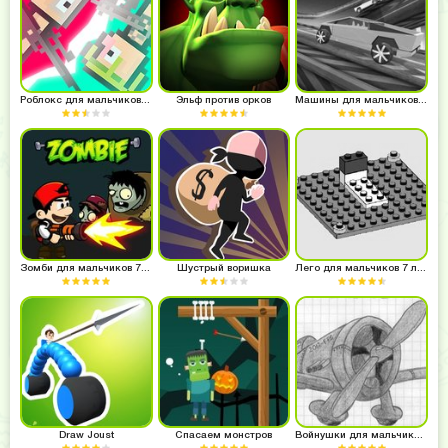
Роблокс для мальчиков 7 лет
Эльф против орков
Машины для мальчиков 7 лет
Зомби для мальчиков 7 лет
Шустрый воришка
Лего для мальчиков 7 лет
Draw Joust
Спасаем монстров
Войнушки для мальчиков 7 лет