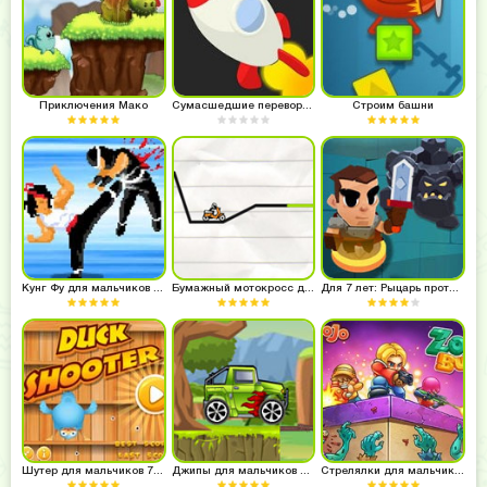
Приключения Мако
Сумасшедшие перевороты
Строим башни
Кунг Фу для мальчиков 7 лет
Бумажный мотокросс для 7 лет
Для 7 лет: Рыцарь против орков
Шутер для мальчиков 7 лет
Джипы для мальчиков 7 лет
Стрелялки для мальчиков 7 лет