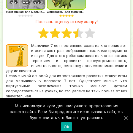
Настольная для мальчиков 7 лет
Динозавры для мальчиков 7 лет
Поставь оценку этому жанру!
Мальчики 7 лет постепенно сознательно понимают
и осваивают разнообразные школьные предметы
и науки. Для этого ребяткам желательно запастись
терпением и проявить целеустремленность,
внимательность, смекалку, логическое мышление и
другие качества.
Незаменимой основой для их постоянного развития станут игры
для мальчиков в возрасте 7 лет. Существует мнение, что
виртуальные развлечения только мешают деткам
сосредоточиться на уроках, но это далеко не так и польза от них
значительная.
Мы используем куки для наилучшего представления
Развернуть
нашего сайта. Если Вы продолжите использовать сайт, мы
будем считать что Вас это устраивает.
Ok