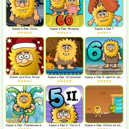
Адам и Ева: Ночь
Адам и Ева: Вперёд
Адам и Ева 7
Adam and Eve: Snow
Адам и Ева: Астронавт
Адам и Ева 6: Цветок для Евы
Адам и Ева: Перережь веревку
Адам и Ева 5: Часть 2
Адам и Ева: Охота на зомби