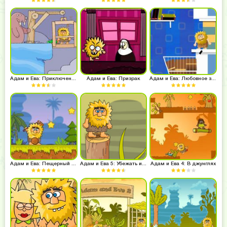
Адам и Ева: Приключения во сне
Адам и Ева: Призрак
Адам и Ева: Любовное зелье
Адам и Ева: Пещерный гольф
Адам и Ева 5: Убежать из леса
Адам и Ева 4: В джунглях