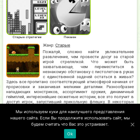
Старые стратегии
Пекмен
Жанр:
Старые
Пожалуй, сложно найти увлекательнее
развлечение, чем провести досуг за старой
игрой стрелялкой. Что может быть
захватывающе, чем переместиться в
незнакомую обстановку с пистолетом в руках
с единственной задачей остаться в живых?
Здесь все пропитано соответствующей атмосферой начиная от
прорисовки и заканчивая мелкими деталями. Разнообразие
нападающих монстриков, ассортимент оружия, динамичный
геймплей, интереснейшие сюжетные истории, все это получит в
доступ игрок, запустивший прикольную флешку. В некоторых
игрушках из подобной категории, геймеры переносятся на
Мы используем куки для наилучшего представления
просторы необъятной космической галактики или на базы
террористов, расположенные посреди знойной пустыни и
нашего сайта. Если Вы продолжите использовать сайт, мы
прочие.
будем считать что Вас это устраивает.
Ok