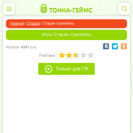
Главная
/
Старые
/
Старая стрелялка
Игра Старая стрелялка
Играли:
4391
раз
Рейтинг:
Только для ПК