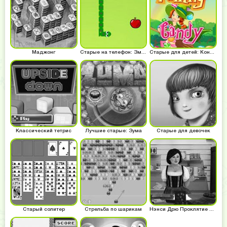
Маджонг
Старые на телефон: Змейка
Старые для детей: Конфетный тетрис
Классический тетрис
Лучшие старые: Зума
Старые для девочек
Старый солитер
Стрельба по шарикам
Нэнси Дрю Проклятие старого замка