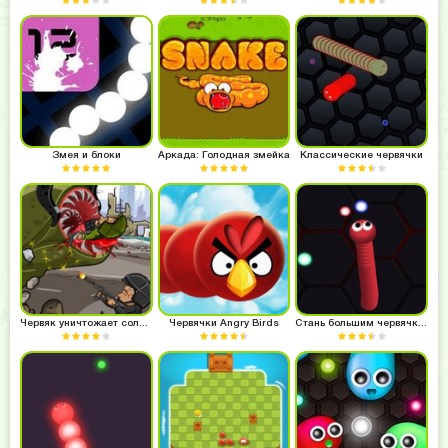
Змея и блоки
Аркада: Голодная змейка
Классические червячки
Червяк уничтожает солдат
Червячки Angry Birds
Стань большим червячком