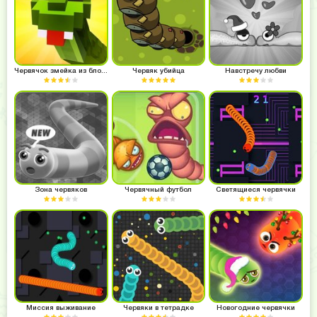
Червячок змейка из блоков
Червяк убийца
Навстречу любви
Зона червяков
Червячный футбол
Светящиеся червячки
Миссия выживание
Червяки в тетрадке
Новогодние червячки