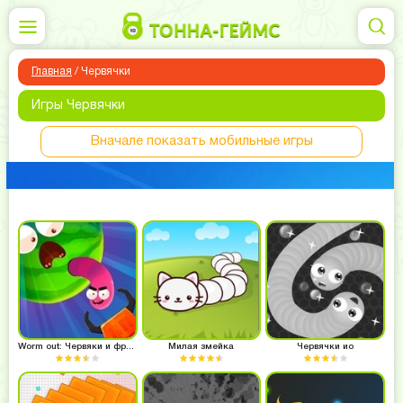
Главная
/
Червячки
Игры Червячки
Вначале показать мобильные игры
Worm out: Червяки и фрукты
Милая змейка
Червячки ио