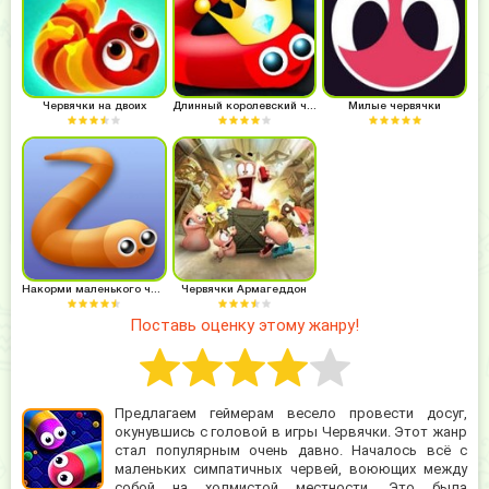
Червячки на двоих
Длинный королевский червячок
Милые червячки
Накорми маленького червячка
Червячки Армагеддон
Поставь оценку этому жанру!
Предлагаем геймерам весело провести досуг,
окунувшись с головой в игры Червячки. Этот жанр
стал популярным очень давно. Началось всё с
маленьких симпатичных червей, воюющих между
собой на холмистой местности. Это была