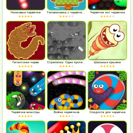
Неоновые червячки
Головоломка с червячками
Червячок ест червячка
Гигантские черви
Стрелялка: Один против червячков
Шальные прыжки
Червячки монстры
Война червячков
Сладости для червячка