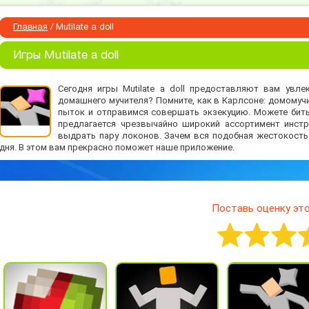
Главная
/
Mutilate a doll
Игры Mutilate a doll
Сегодня игры Mutilate a doll предоставляют вам увле
домашнего мучителя? Помните, как в Карлсоне: домомуч
пыток и отправимся совершать экзекуцию. Можете бить 
предлагается чрезвычайно широкий ассортимент инстр
выдрать пару локонов. Зачем вся подобная жестокость
дня. В этом вам прекрасно поможет наше приложение.
Поставь оценку это