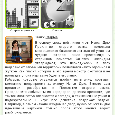
Старые стратегии
Пекмен
Жанр:
Старые
В основу сюжетной линии игры Нэнси Дрю
Проклятие старого замка положена
многовековая баварская легенда об ужасном
чудище, которое нашло пристанище в
старинном поместье Финстер. Очевидцы
утверждают, что периодически в лесу
недалеко от зловещей территории появляется нечто огромное и
жуткое. Как гласит история, в это время монстр охотится и не
пропадает, пока жертва не будет в его лапах.
Геймеры, которые отважатся пройти испытание, составят
компанию популярному детективу Нэнси Дрю. Вместе вам
предстоит разобраться в Проклятии старого замка.
Преодолейте лабиринты из коридоров древней крепости, где
таится множество опасностей и загадок, а также ценные улики и
подозреваемые. В игре все действия содержат задачи.
Например, в самом начале, входом во двор, нужно отыскать две
идентичные картинки, только после этого кнопка ворот
разблокируется.