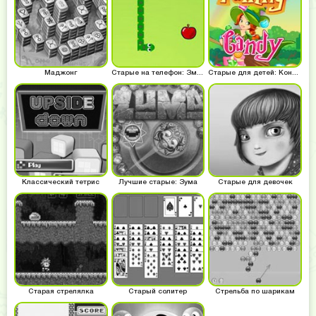
Маджонг
Старые на телефон: Змейка
Старые для детей: Конфетный тетрис
Классический тетрис
Лучшие старые: Зума
Старые для девочек
Старая стрелялка
Старый солитер
Стрельба по шарикам