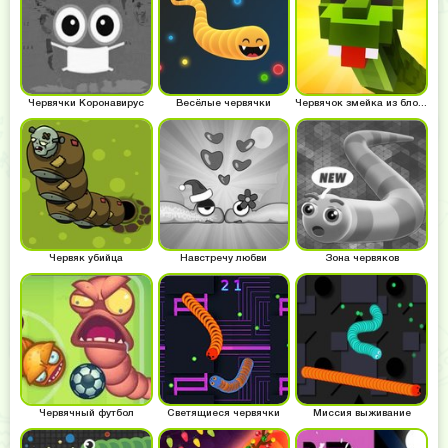
Червячки Коронавирус
Весёлые червячки
Червячок змейка из блоков
Червяк убийца
Навстречу любви
Зона червяков
Червячный футбол
Светящиеся червячки
Миссия выживание