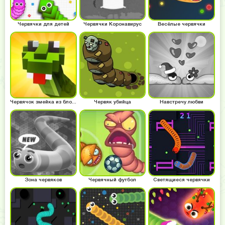
Червячки для детей
Червячки Коронавирус
Весёлые червячки
Червячок змейка из блоков
Червяк убийца
Навстречу любви
Зона червяков
Червячный футбол
Светящиеся червячки