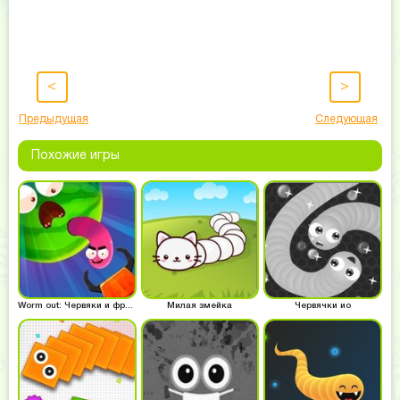
<
>
Предыдущая
Следующая
Похожие игры
Worm out: Червяки и фрукты
Милая змейка
Червячки ио