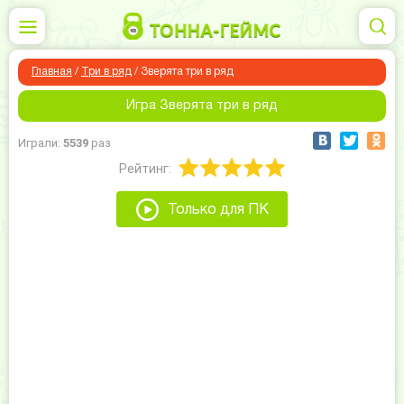
Главная
/
Три в ряд
/
Зверята три в ряд
Игра Зверята три в ряд
Играли:
5539
раз
Рейтинг:
Только для ПК