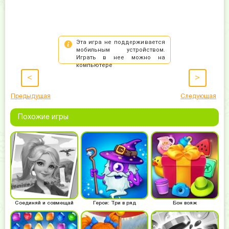
<
>
Предыдущая
Следующая
Похожие игры
Соединяй и совмещай
Герои: Три в ряд
Бон вояж