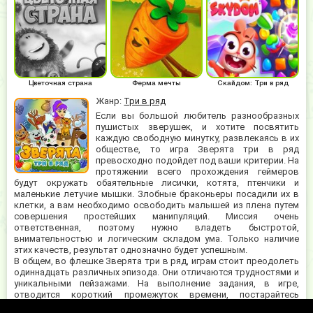
Цветочная страна
Ферма мечты
Скайдом: Три в ряд
Жанр:
Три в ряд
Если вы большой любитель разнообразных
пушистых зверушек, и хотите посвятить
каждую свободную минутку, развлекаясь в их
обществе, то игра Зверята три в ряд
превосходно подойдет под ваши критерии. На
протяжении всего прохождения геймеров
будут окружать обаятельные лисички, котята, птенчики и
маленькие летучие мышки. Злобные браконьеры посадили их в
клетки, а вам необходимо освободить малышей из плена путем
совершения простейших манипуляций. Миссия очень
ответственная, поэтому нужно владеть быстротой,
внимательностью и логическим складом ума. Только наличие
этих качеств, результат однозначно будет успешным.
В общем, во флешке Зверята три в ряд, играм стоит преодолеть
одиннадцать различных эпизода. Они отличаются трудностями и
уникальными пейзажами. На выполнение задания, в игре,
отводится короткий промежуток времени, постарайтесь
справиться, пока таймер не покажет нули. Играть будет