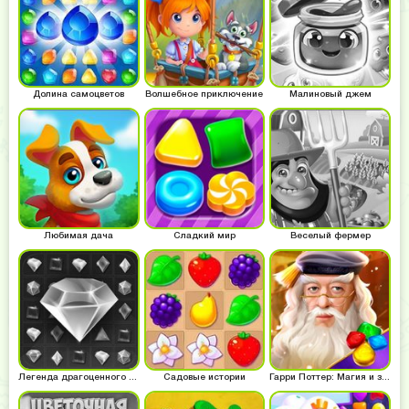
Долина самоцветов
Волшебное приключение
Малиновый джем
Любимая дача
Сладкий мир
Веселый фермер
Легенда драгоценного камня
Садовые истории
Гарри Поттер: Магия и загадки