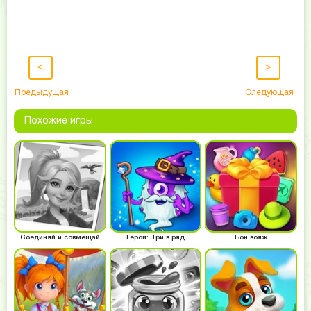
<
>
Предыдущая
Следующая
Похожие игры
Соединяй и совмещай
Герои: Три в ряд
Бон вояж