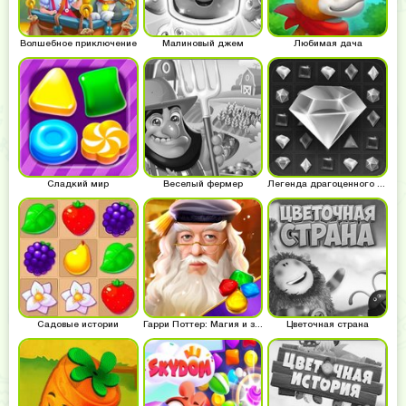
Волшебное приключение
Малиновый джем
Любимая дача
Сладкий мир
Веселый фермер
Легенда драгоценного камня
Садовые истории
Гарри Поттер: Магия и загадки
Цветочная страна