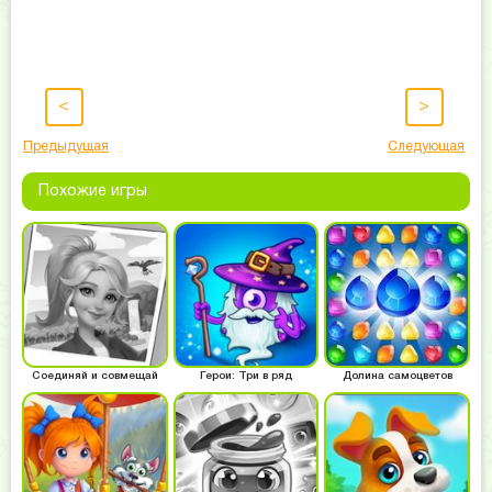
<
>
Предыдущая
Следующая
Похожие игры
Соединяй и совмещай
Герои: Три в ряд
Долина самоцветов