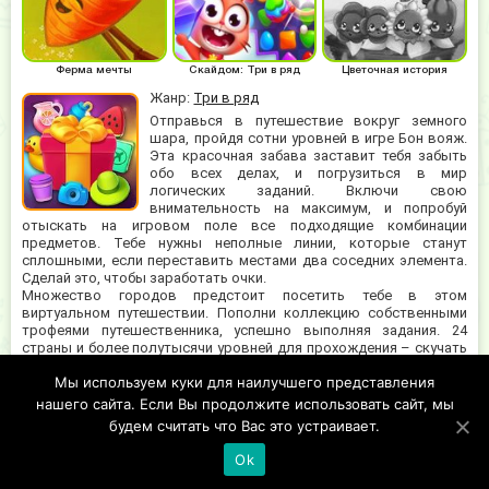
Ферма мечты
Скайдом: Три в ряд
Цветочная история
Жанр:
Три в ряд
Отправься в путешествие вокруг земного
шара, пройдя сотни уровней в игре Бон вояж.
Эта красочная забава заставит тебя забыть
обо всех делах, и погрузиться в мир
логических заданий. Включи свою
внимательность на максимум, и попробуй
отыскать на игровом поле все подходящие комбинации
предметов. Тебе нужны неполные линии, которые станут
сплошными, если переставить местами два соседних элемента.
Сделай это, чтобы заработать очки.
Множество городов предстоит посетить тебе в этом
виртуальном путешествии. Пополни коллекцию собственными
трофеями путешественника, успешно выполняя задания. 24
страны и более полутысячи уровней для прохождения – скучать
точно не придётся! Запускай колесо фортуны ежедневно и
Мы используем куки для наилучшего представления
получай ценные призы просто так. Взрывные головоломки,
бустеры, бонусы и приятная музыка помогут тебе весело
нашего сайта. Если Вы продолжите использовать сайт, мы
развлечься на досуге.
будем считать что Вас это устраивает.
Ok
©2019 Copyright, tonna-games.ru