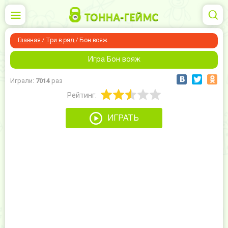
Главная
/
Три в ряд
/
Бон вояж
Игра Бон вояж
Играли:
7014
раз
Рейтинг:
ИГРАТЬ