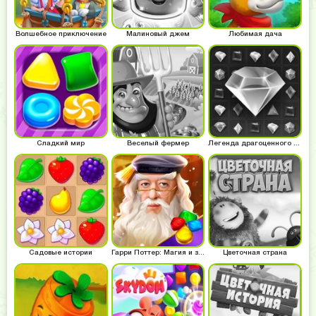
Волшебное приключение
Малиновый джем
Любимая дача
Сладкий мир
Веселый фермер
Легенда драгоценного камня
Садовые истории
Гарри Поттер: Магия и загадки
Цветочная страна