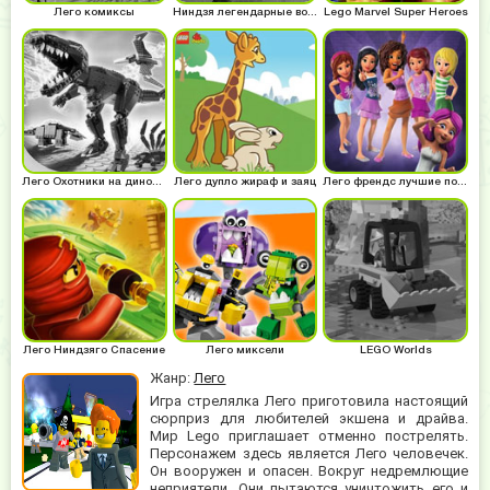
Лего комиксы
Ниндзя легендарные воины
Lego Marvel Super Heroes
Лего Охотники на динозавров
Лего дупло жираф и заяц
Лего френдс лучшие подружки
Лего Ниндзяго Спасение
Лего миксели
LEGO Worlds
Жанр:
Лего
Игра стрелялка Лего приготовила настоящий
сюрприз для любителей экшена и драйва.
Мир Lego приглашает отменно пострелять.
Персонажем здесь является Лего человечек.
Он вооружен и опасен. Вокруг недремлющие
неприятели. Они пытаются уничтожить его и