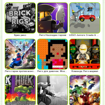
Брик рикс
Лего Наследие героев
LEGO Juniors Create & Cruise
Лего герои против монстров
Лего для девочек: Мозаика
Команда Лего марвел