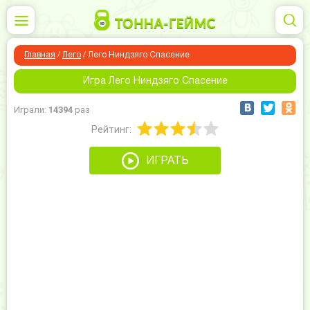
Главная
/
Лего
/
Лего Ниндзяго Спасение
Игра Лего Ниндзяго Спасение
Играли:
14394
раз
Рейтинг:
ИГРАТЬ