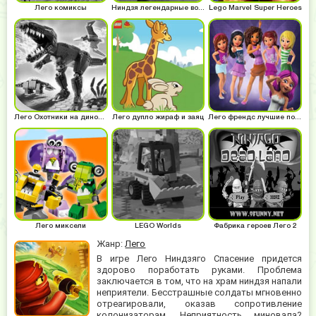
Лего комиксы
Ниндзя легендарные воины
Lego Marvel Super Heroes
Лего Охотники на динозавров
Лего дупло жираф и заяц
Лего френдс лучшие подружки
Лего миксели
LEGO Worlds
Фабрика героев Лего 2
Жанр:
Лего
В игре Лего Ниндзяго Спасение придется
здорово поработать руками. Проблема
заключается в том, что на храм ниндзя напали
неприятели. Бесстрашные солдаты мгновенно
отреагировали, оказав сопротивление
колонизаторам. Неприятность миновала?