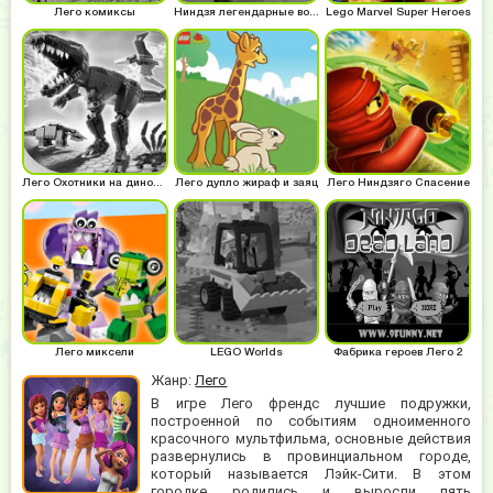
Лего комиксы
Ниндзя легендарные воины
Lego Marvel Super Heroes
Лего Охотники на динозавров
Лего дупло жираф и заяц
Лего Ниндзяго Спасение
Лего миксели
LEGO Worlds
Фабрика героев Лего 2
Жанр:
Лего
В игре Лего френдс лучшие подружки,
построенной по событиям одноименного
красочного мультфильма, основные действия
развернулись в провинциальном городе,
который называется Лэйк-Сити. В этом
городке родились и выросли пять