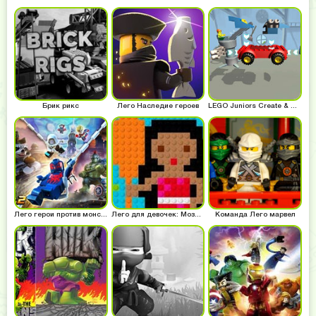
Брик рикс
Лего Наследие героев
LEGO Juniors Create & Cruise
Лего герои против монстров
Лего для девочек: Мозаика
Команда Лего марвел