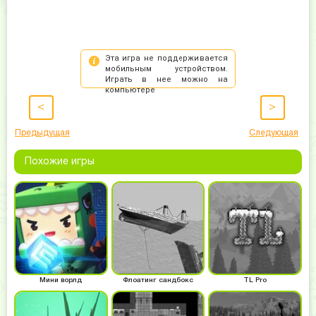
<
>
Предыдущая
Следующая
Похожие игры
Мини ворлд
Флоатинг сандбокс
TL Pro