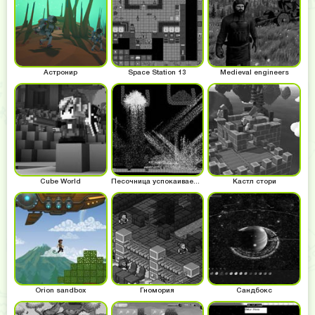
Астронир
Space Station 13
Medieval engineers
Cube World
Песочница успокаиваем нервы
Кастл стори
Orion sandbox
Гномория
Сандбокс