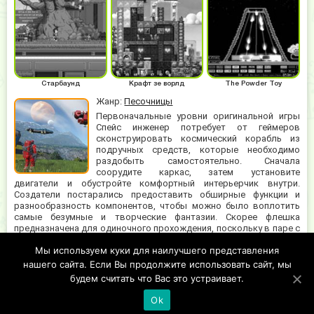
Старбаунд
Крафт зе ворлд
The Powder Toy
Жанр:
Песочницы
Первоначальные уровни оригинальной игры
Спейс инженер потребует от геймеров
сконструировать космический корабль из
подручных средств, которые необходимо
раздобыть самостоятельно. Сначала
соорудите каркас, затем установите
двигатели и обустройте комфортный интерьерчик внутри.
Создатели постарались предоставить обширные функции и
разнообразность компонентов, чтобы можно было воплотить
самые безумные и творческие фантазии. Скорее флешка
предназначена для одиночного прохождения, поскольку в паре с
единомышленником создать желаемое не получится. Играть на
Мы используем куки для наилучшего представления
русском позволяет не сталкиваться с недопониманием
интерфейса и позволит разобраться с подробностями
нашего сайта. Если Вы продолжите использовать сайт, мы
смешивания ингредиентов и их предназначением.
будем считать что Вас это устраивает.
Ok