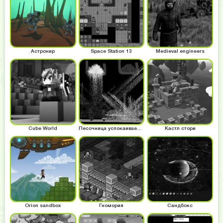
Астронир
Space Station 13
Medieval engineers
Cube World
Песочница успокаиваем нервы
Кастл стори
Orion sandbox
Гномория
Сандбокс