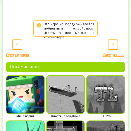
<
>
Предыдущая
Следующая
Похожие игры
Мини ворлд
Флоатинг сандбокс
TL Pro