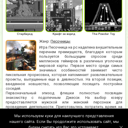
Старбаунд
Крафт зе ворлд
The Powder Toy
Жанр:
Песочницы
Игра Песочница на pc наделена внушительным
перечнем преимуществ, благодаря которым
пользуется большущим спросом среди
миллионов геймеров в различных уголочках
мировой карты. Первое место среди самых
значимых особенностей занимает чисто
пиксельная прорисовка, которая напоминает развлекательные
проекты, выпущенные еще в девяностых. На второй позиции,
введенное новшество, позволяющее посещать постройки
соседей.
Первоначальный эпизод флешки полностью посвящен
знакомству с подопечным Джесси. На выбор юзеру
предоставляется мужской или женский персонаж для
проведения деятельности. Приготовьтесь потратить время на
вступительную историю и обучение для продуктивного процесса.
Мы используем куки для наилучшего представления
Играть предельно увлекательно, ведь нужно находить способы
взаимодействия с игровым миром и многочисленными
нашего сайта. Если Вы продолжите использовать сайт, мы
предметами.
будем считать что Вас это устраивает.