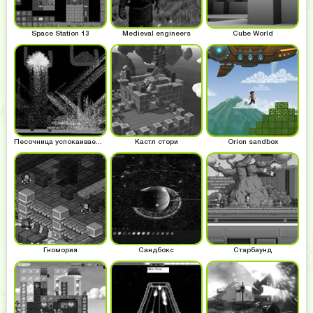
Space Station 13
Medieval engineers
Cube World
Песочница успокаиваем нервы
Кастл стори
Orion sandbox
Гномория
Сандбокс
Старбаунд