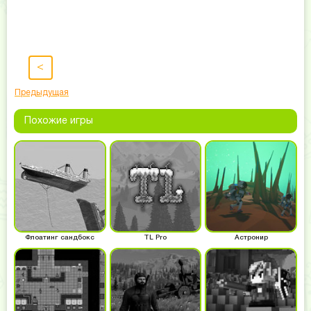
<
Предыдущая
Похожие игры
Флоатинг сандбокс
TL Pro
Астронир