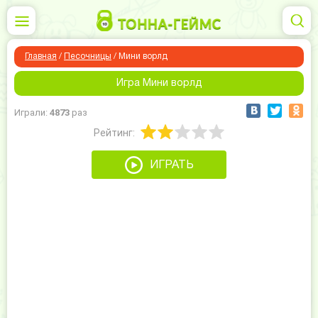
Главная
/
Песочницы
/
Мини ворлд
Игра Мини ворлд
Играли:
4873
раз
Рейтинг:
ИГРАТЬ