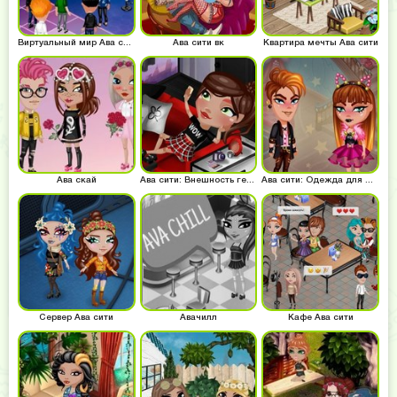
Виртуальный мир Ава сити
Ава сити вк
Квартира мечты Ава сити
Ава скай
Ава сити: Внешность героя
Ава сити: Одежда для фестиваля
Сервер Ава сити
Авачилл
Кафе Ава сити