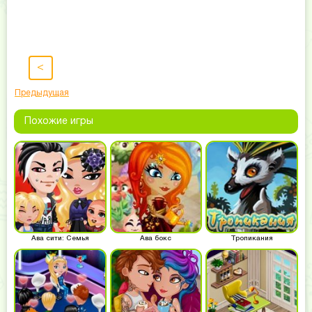
<
Предыдущая
Похожие игры
Ава сити: Семья
Ава бокс
Тропикания