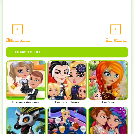
<
>
Предыдущая
Следующая
Похожие игры
Школа в Ава сити
Ава сити: Семья
Ава бокс