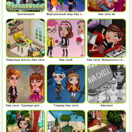
Тропикания
Виртуальный мир Ава сити
Ава сити вк
Квартира мечты Ава сити
Ава скай
Ава сити: Внешность героя
Ава сити: Одежда для фестиваля
Сервер Ава сити
Авачилл