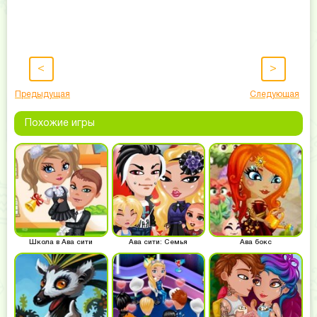
<
>
Предыдущая
Следующая
Похожие игры
Школа в Ава сити
Ава сити: Семья
Ава бокс