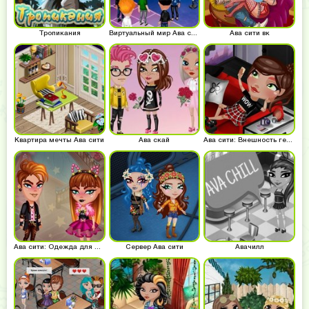
Тропикания
Виртуальный мир Ава сити
Ава сити вк
Квартира мечты Ава сити
Ава скай
Ава сити: Внешность героя
Ава сити: Одежда для фестиваля
Сервер Ава сити
Авачилл