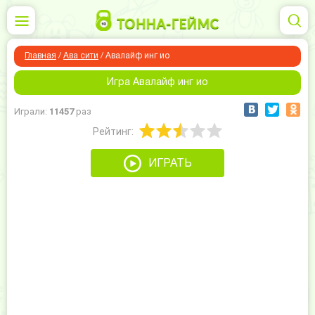
Главная
/
Ава сити
/
Авалайф инг ио
Игра Авалайф инг ио
Играли:
11457
раз
Рейтинг:
ИГРАТЬ