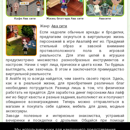
Кафе Ава сити
Жизнь блоггера Ава сити
Авасити
Жанр:
Ава сити
Если надоели обычные аркады и бродилки,
предлагаем окунуться в виртуальную жизнь
персонажей в игре Авалайф инг ио. Придумай
стильный образ и завоюй внимание
противоположного пола в игровой
реальности. Для этих целей в игрушке
предусмотрено множество разнообразных инструментов и
настроек. Начни с черт лица, прически и цвета кожи. Ты будешь
выглядеть, как захочешь. В этом и заключается преимущество
виртуальной реальности.
В Avalife inj io всегда найдется, чем занять своего героя. Здесь,
как и в реальной жизни, для приобретения различных благ
необходимо потрудиться. Разница лишь в том, что физически
работать не придётся. Для заработка денег персонажи Ава лайф
инг ио берут квесты и разные задания, выполняют их и получают
обещанное вознаграждение. Теперь можно отправляться в
магазин и покупать себе одёжки, мебель для дома, модные
аксессуары.
Заводи полезные и интересные знакомства, устраивай
вечеринки и посиделки с друзьями. Общайся при помощи
интерактивного чата, доступного в любом окне игры.
Мы используем куки для наилучшего представления
Понравился мальчик или девочка? Отправь ему (ей) смайлик или