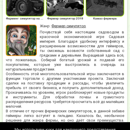
Фарминг симулятор на русском
Фермер симулятор 2018
Камаз фермера
Жанр:
Фермер симулятор
Почувствуй себя настоящим садоводом в
красочной экономической игре Садовая
империя. Благодаря удобному интерфейсу и
расширенным возможностям для геймеров,
ты сможешь возвести собственный сад с
грядками и деревьями. Выращивай здесь всё,
что пожелаешь. Собирай богатый урожай и подавай его
покупателям, которые уже выстроились в очередь за
натуральными продуктами.
Особенность этой многопользовательской игры заключается в
функции торговли с другими участниками проекта. Заключай
сделки на поставку продукции и рассады, чтобы увеличить
прибыль от своего бизнеса, и получить дополнительный доход.
Прокачиваясь по уровням, игрок разблокирует новые продукты
и инструменты. Для обработки почвы и грамотного
распределения ресурсов требуется просчитать всё до малейших
мелочей.
В отличие от прочих фермерских симуляторов, в данной забаве
геймеры легко вступят в гильдию. Казалось бы, необычное
решение для жанра фермы, но оно даёт свои преимущества.
Садовая империя – это удивительное и чрезвычайно
Мы используем куки для наилучшего представления
увлекательное приключение. Оно научит юных геймеров