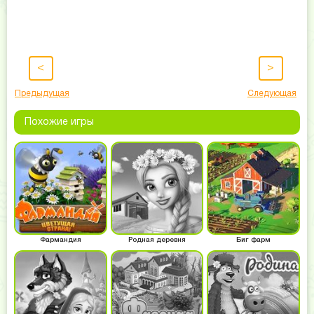
<
>
Предыдущая
Следующая
Похожие игры
Фармандия
Родная деревня
Биг фарм