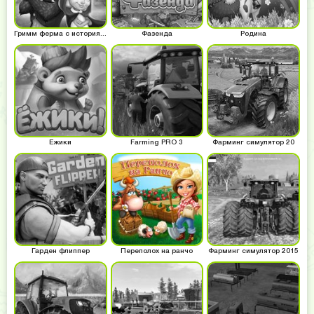
Гримм ферма с историями
Фазенда
Родина
Ёжики
Farming PRO 3
Фарминг симулятор 20
Гарден флиппер
Переполох на ранчо
Фарминг симулятор 2015