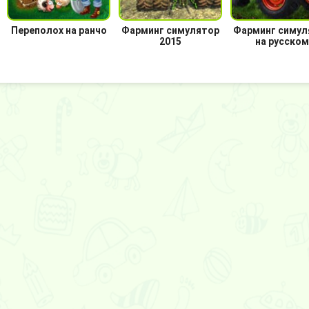
Переполох на ранчо
Фарминг симулятор
Фарминг симул
2015
на русском