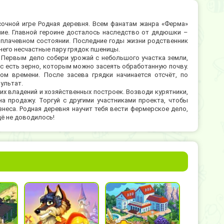
сочной игре Родная деревня. Всем фанатам жанра «Ферма»
ие. Главной героине досталось наследство от дядюшки –
ь плачевном состоянии. Последние годы жизни родственник
 него несчастные пару грядок пшеницы.
. Первым дело собери урожай с небольшого участка земли,
нас есть зерно, которым можно засеять обработанную почву.
ом времени. После засева грядки начинается отсчёт, по
ультат.
х владений и хозяйственных построек. Возводи курятники,
на продажу. Торгуй с другими участниками проекта, чтобы
неса. Родная деревня научит тебя вести фермерское дело,
щё не доводилось!