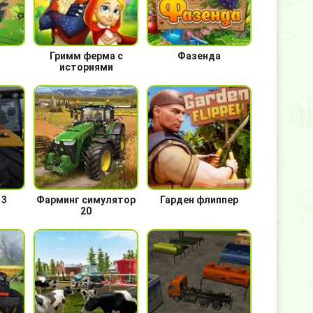
Гримм ферма с
Фазенда
историями
 3
Фарминг симулятор
Гарден флиппер
20