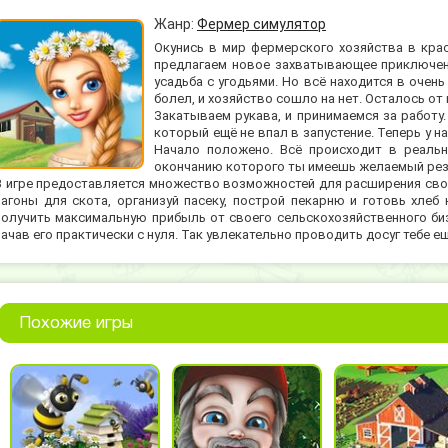
Жанр:
Фермер симулятор
Окунись в мир фермерского хозяйства в кра
предлагаем новое захватывающее приключен
усадьба с угодьями. Но всё находится в очен
болел, и хозяйство сошло на нет. Осталось от
Закатываем рукава, и принимаемся за работу
который ещё не впал в запустение. Теперь у 
Начало положено. Всё происходит в реальн
окончанию которого ты имеешь желаемый рез
В игре предоставляется множество возможностей для расширения свои
загоны для скота, организуй пасеку, построй пекарню и готовь хлеб 
получить максимальную прибыль от своего сельскохозяйственного биз
начав его практически с нуля. Так увлекательно проводить досуг тебе е
Похожие игры