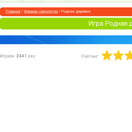
Главная
/
Фермер симулятор
/
Родная деревня
Игра Родная 
Играли:
2441
раз
Рейтинг: