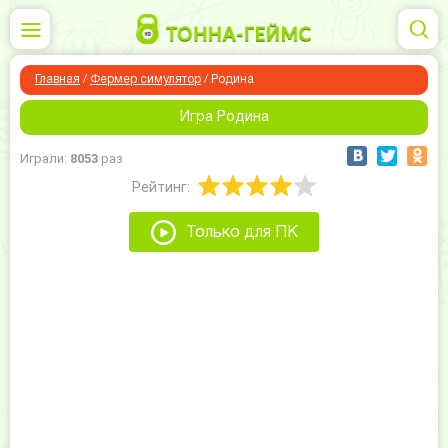
Главная
/
Фермер симулятор
/
Родина
Игра Родина
Играли:
8053
раз
Рейтинг:
Только для ПК