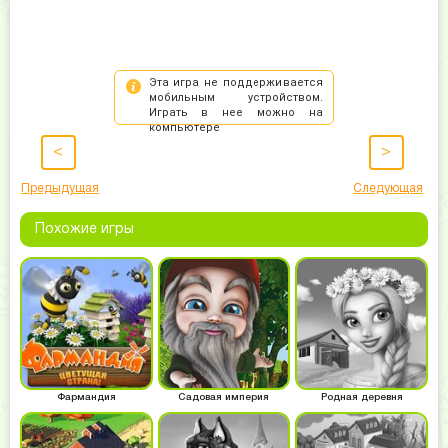
<
>
Предыдущая
Следующая
Похожие игры
Фармандия
Садовая империя
Родная деревня