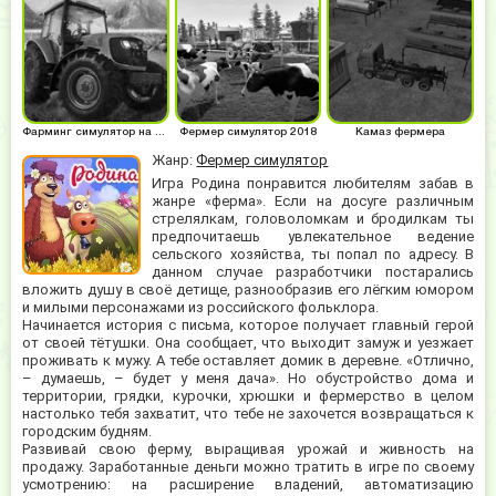
Фарминг симулятор на русском
Фермер симулятор 2018
Камаз фермера
Жанр:
Фермер симулятор
Игра Родина понравится любителям забав в
жанре «ферма». Если на досуге различным
стрелялкам, головоломкам и бродилкам ты
предпочитаешь увлекательное ведение
сельского хозяйства, ты попал по адресу. В
данном случае разработчики постарались
вложить душу в своё детище, разнообразив его лёгким юмором
и милыми персонажами из российского фольклора.
Начинается история с письма, которое получает главный герой
от своей тётушки. Она сообщает, что выходит замуж и уезжает
проживать к мужу. А тебе оставляет домик в деревне. «Отлично,
– думаешь, – будет у меня дача». Но обустройство дома и
территории, грядки, курочки, хрюшки и фермерство в целом
настолько тебя захватит, что тебе не захочется возвращаться к
городским будням.
Развивай свою ферму, выращивая урожай и живность на
продажу. Заработанные деньги можно тратить в игре по своему
усмотрению: на расширение владений, автоматизацию