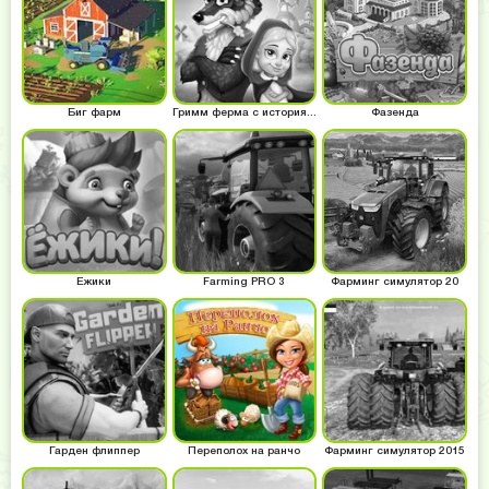
Биг фарм
Гримм ферма с историями
Фазенда
Ёжики
Farming PRO 3
Фарминг симулятор 20
Гарден флиппер
Переполох на ранчо
Фарминг симулятор 2015