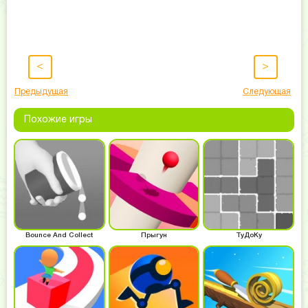
<
>
Предыдущая
Следующая
Похожие игры
Bounce And Collect
Прыгун
ТуДоКу