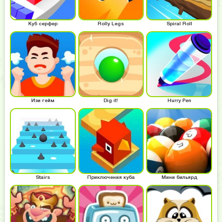
Куб серфер
Rolly Legs
Spiral Roll
Изи гейм
Dig it!
Hurry Pen
Stairs
Приключения куба
Мини бильярд