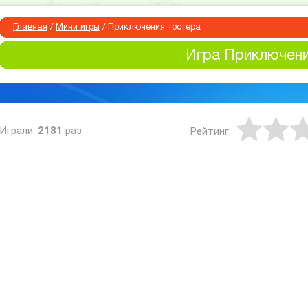
Главная
/
Мини игры
/
Приключения тостера
Игра Приключени
Играли:
2181
раз
Рейтинг: