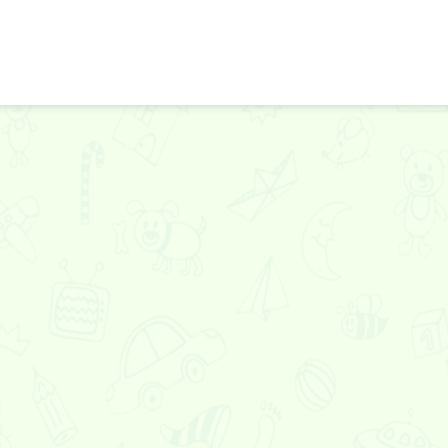
Приключения куба
Мини бильярд
Мини шахма