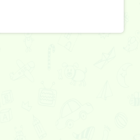
ты
Накорми хомячка
Мини блоки