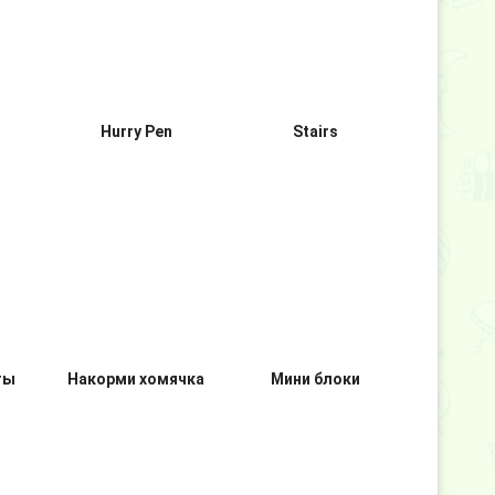
Куб серфер
Rolly Legs
Hurry Pen
Stairs