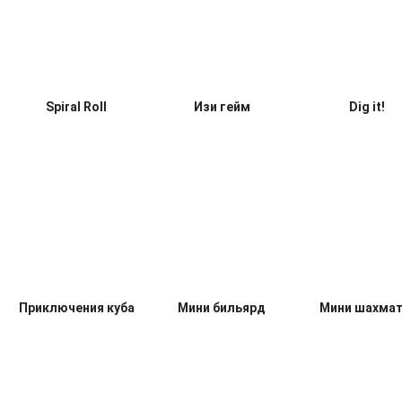
Bounce And Collect
Прыгун
ТуДоКу
Spiral Roll
Изи гейм
Dig it!