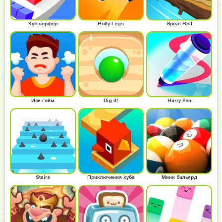
Куб серфер
Rolly Legs
Spiral Roll
Изи гейм
Dig it!
Hurry Pen
Stairs
Приключения куба
Мини бильярд