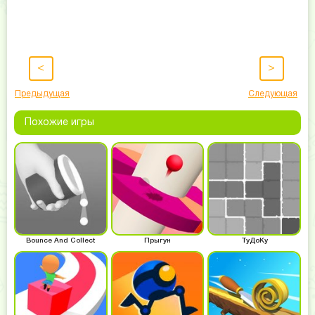
<
>
Предыдущая
Следующая
Похожие игры
Bounce And Collect
Прыгун
ТуДоКу