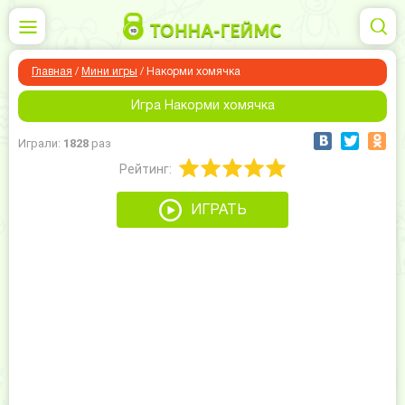
Главная
/
Мини игры
/
Накорми хомячка
Игра Накорми хомячка
Играли:
1828
раз
Рейтинг:
ИГРАТЬ