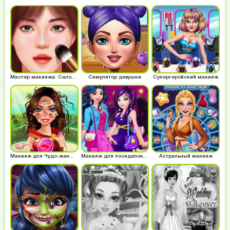
Мастер макияжа: Салон красоты
Симулятор девушки
Супергеройский макияж
Макияж для Чудо-женщины
Макияж для посиделок на крыше
Астральный макияж