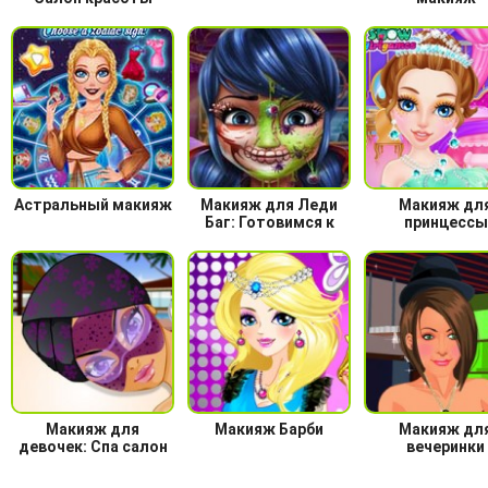
Астральный макияж
Макияж для Леди
Макияж дл
Баг: Готовимся к
принцессы
Хэллоуину
Макияж для
Макияж Барби
Макияж дл
девочек: Спа салон
вечеринки