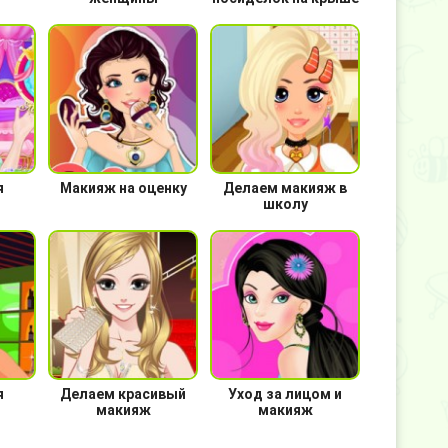
я
Макияж на оценку
Делаем макияж в
школу
я
Делаем красивый
Уход за лицом и
макияж
макияж