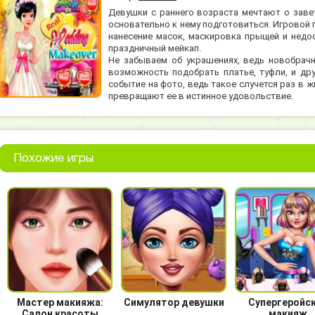
Девушки с раннего возраста мечтают о заве
основательно к нему подготовиться. Игровой 
нанесение масок, маскировка прыщей и недо
праздничный мейкап.
Не забываем об украшениях, ведь новобрач
возможность подобрать платье, туфли, и дру
событие на фото, ведь такое случется раз в ж
превращают ее в истинное удовольствие.
Похожие игры
Мастер макияжа:
Симулятор девушки
Супергеройс
Салон красоты
макияж