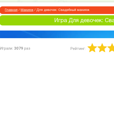
Главная
/
Макияж
/
Для девочек: Свадебный макияж
Игра Для девочек: Св
Играли:
3079
раз
Рейтинг: