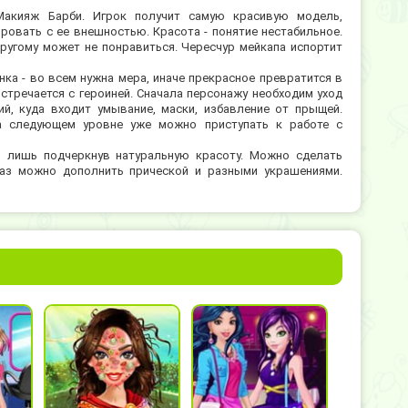
Макияж Барби. Игрок получит самую красивую модель,
ровать с ее внешностью. Красота - понятие нестабильное.
ругому может не понравиться. Чересчур мейкапа испортит
ка - во всем нужна мера, иначе прекрасное превратится в
встречается с героиней. Сначала персонажу необходим уход
й, куда входит умывание, маски, избавление от прыщей.
а следующем уровне уже можно приступать к работе с
д, лишь подчеркнув натуральную красоту. Можно сделать
раз можно дополнить прической и разными украшениями.