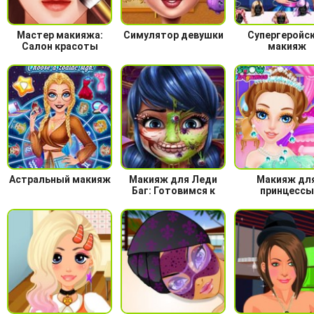
Мастер макияжа:
Симулятор девушки
Супергеройс
Салон красоты
макияж
Астральный макияж
Макияж для Леди
Макияж дл
Баг: Готовимся к
принцессы
Хэллоуину