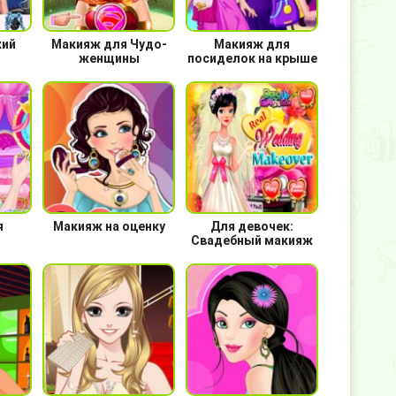
кий
Макияж для Чудо-
Макияж для
женщины
посиделок на крыше
я
Макияж на оценку
Для девочек:
Свадебный макияж