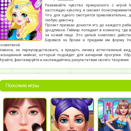
Развивайте чувство прекрасного с игрой 
настоящую куколку, и сможет поэксперименти
Что для одного смотрится привлекательно, д
любую девочку.
Проект призван донести это до каждого ребен
уродливое. Геймер попадает в комнатку, где 
за кожей лица. Это целый комплекс действи
Беремся за брови и придаем им форму. Н
косметикой.
Главное, не переусердствовать, а придать личику естественный ви
насыщенный мейкап, который подойдет для вечерней прогулки. Об
Играйте, фантазируйте и наслаждайтесь результатами своего творения.
Похожие игры