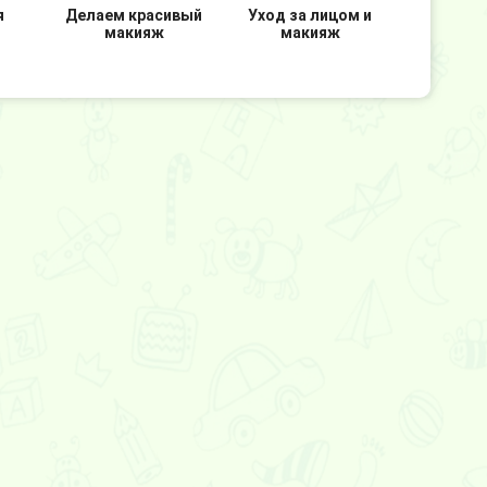
я
Делаем красивый
Уход за лицом и
макияж
макияж