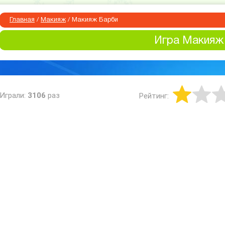
Главная
/
Макияж
/
Макияж Барби
Игра Макияж
Играли:
3106
раз
Рейтинг: