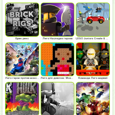
Брик рикс
Лего Наследие героев
LEGO Juniors Create & Cruise
Лего герои против монстров
Лего для девочек: Мозаика
Команда Лего марвел