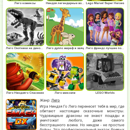
Лего комиксы
Ниндзя легендарные воины
Lego Marvel Super Heroes
Лего Охотники на динозавров
Лего дупло жираф и заяц
Лего френдс лучшие подружки
Лего Ниндзяго Спасение
Лего миксели
LEGO Worlds
Жанр:
Лего
Игра Ниндзя Го Лего перенесет тебя в мир, где
обитают настоящие сказочные монстры.
Чудовищные драконы не знают пощады и
уничтожат любого, даже самого
бесстрашного воина. Но ниндзи - не простые
бойцы. Это профессиональный знаток боевых