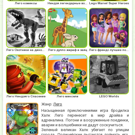
Лего комиксы
Ниндзя легендарные воины
Lego Marvel Super Heroes
Лего Охотники на динозавров
Лего дупло жираф и заяц
Лего френдс лучшие подружки
Лего Ниндзяго Спасение
Лего миксели
LEGO Worlds
Жанр:
Лего
Насыщенная приключениями игра бродилка
Халк Лего перенесет в мир драйва и
адреналина. Погони и вооруженные поединки,
аварии и волшебники не дадут соскучиться.
Зеленый великан Халк убегает по улицам
города. Полицейские пытаются поймать его,