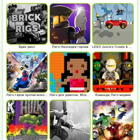
Брик рикс
Лего Наследие героев
LEGO Juniors Create & Cruise
Лего герои против монстров
Лего для девочек: Мозаика
Команда Лего марвел