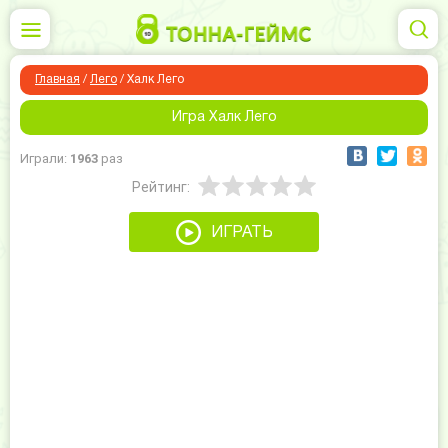
Главная
/
Лего
/
Халк Лего
Игра Халк Лего
Играли:
1963
раз
Рейтинг:
ИГРАТЬ