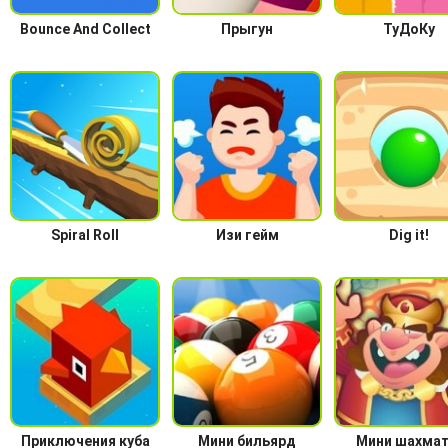
Bounce And Collect
Прыгун
ТуДоКу
Spiral Roll
Изи гейм
Dig it!
Приключения куба
Мини бильярд
Мини шахма