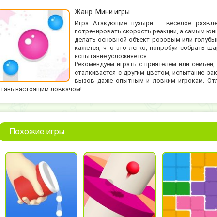
Жанр:
Мини игры
Игра Атакующие пузыри – веселое развл
потренировать скорость реакции, а самым юны
делать основной объект розовым или голубым
кажется, что это легко, попробуй собрать ша
испытание усложняется.
Рекомендуем играть с приятелем или семьей,
сталкивается с другим цветом, испытание зак
вызов даже опытным и ловким игрокам. От
стань настоящим ловкачом!
Похожие игры