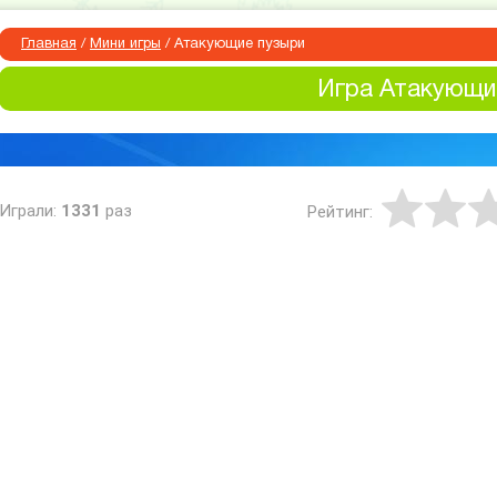
Главная
/
Мини игры
/
Атакующие пузыри
Игра Атакующи
Играли:
1331
раз
Рейтинг: