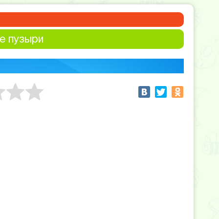
е пузыри