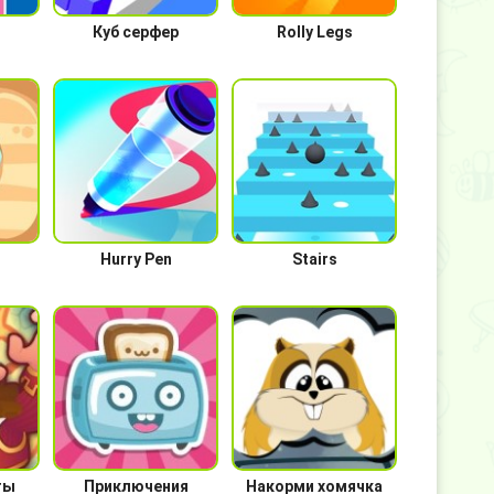
Куб серфер
Rolly Legs
Hurry Pen
Stairs
ты
Приключения
Накорми хомячка