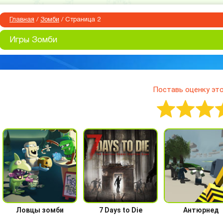
Главная
/
Зомби
/ Страница 2
Игры Зомби
Поставь оценку это
Ловцы зомби
7 Days to Die
Антюрнед