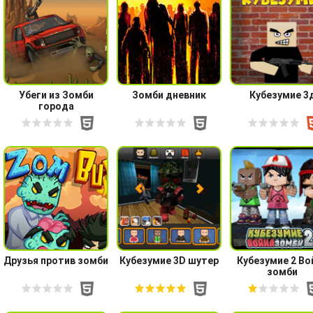
Убеги из Зомби
Зомби дневник
Кубезумие 3
города
Друзья против зомби
Кубезумие 3D шутер
Кубезумие 2 Во
зомби