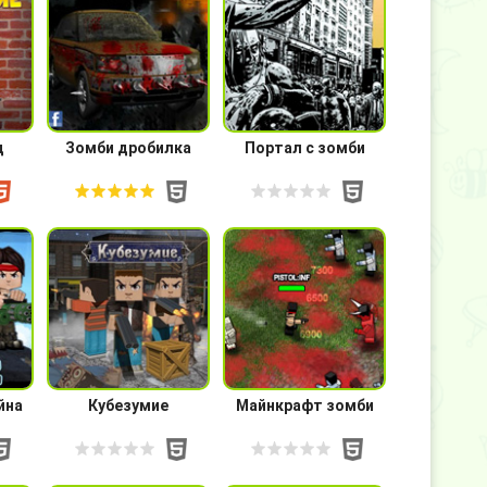
д
Зомби дробилка
Портал с зомби
йна
Кубезумие
Майнкрафт зомби