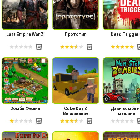
Last Empire War Z
Прототип
Dead Trigger 
Зомби Ферма
Cube Day Z
Дави зомби н
Выживание
машине