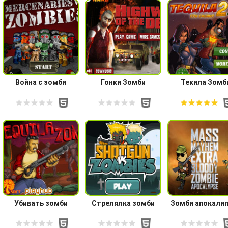
Война с зомби
Гонки Зомби
Текила Зомб
Убивать зомби
Стрелялка зомби
Зомби апокали