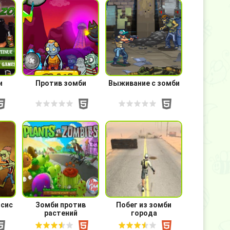
и
Против зомби
Выживание с зомби
псис
Зомби против
Побег из зомби
растений
города