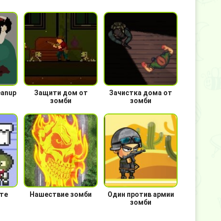
eanup
Защити дом от
Зачистка дома от
зомби
зомби
ете
Нашествие зомби
Один против армии
зомби