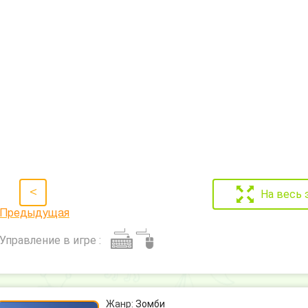
<
На весь 
Предыдущая
Управление в игре :
Жанр:
Зомби