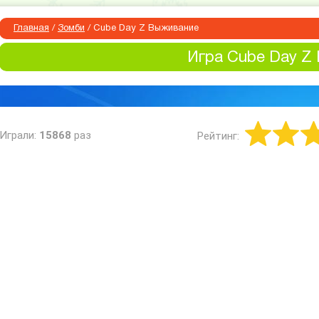
Главная
/
Зомби
/
Cube Day Z Выживание
Игра Cube Day Z
Играли:
15868
раз
Рейтинг: