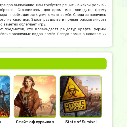
гра про выживание. Вам требуется решить, в какой роли вы
образен. Становитесь доктором или заведите ферму.
мира - необходимость уничтожать зомби. Следи за наличием
ого не спастись. Здесь раздолье и полная раскованность
о заметно облегчает игру.
от предметов, сто восемьдесят рецептур крафта, фермы,
билие различных видов зомби. Всегда помни о накоплении
ы
Стейт оф сурвивал
State of Survival