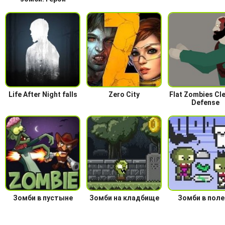
Life After Night falls
Zero City
Flat Zombies Cl
Defense
Зомби в пустыне
Зомби на кладбище
Зомби в пол