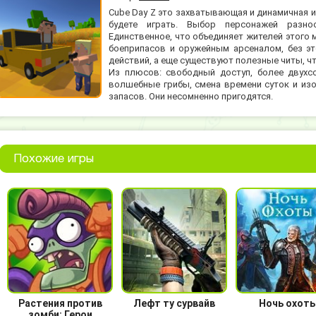
Cube Day Z это захватывающая и динамичная и
будете играть. Выбор персонажей разно
Единственное, что объединяет жителей этого 
боеприпасов и оружейным арсеналом, без эт
действий, а еще существуют полезные читы, чт
Из плюсов: свободный доступ, более двухс
волшебные грибы, смена времени суток и изо
запасов. Они несомненно пригодятся.
Похожие игры
Растения против
Лефт ту сурвайв
Ночь охот
зомби: Герои