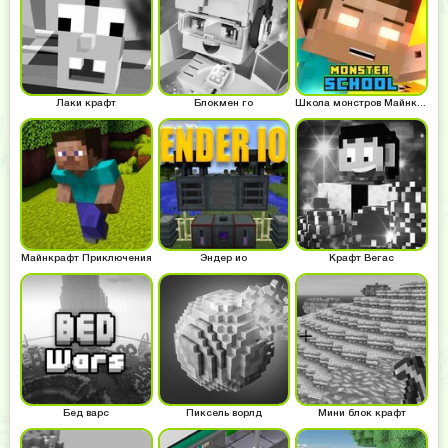
Лаки крафт
Блокмен го
Школа монстров Майнкрафт
Майнкрафт Приключения
Эндер ио
Крафт Вегас
Бед варс
Пиксель ворлд
Мини блок крафт