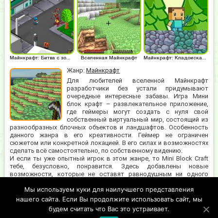
Майнкрафт: Битва с зомби
Вселенная Майнкрафт
Майнкрафт: Кладоискатель
Жанр:
Майнкрафт
Для любителей вселенной Майнкрафт
разработчики без устали придумывают
очередные интересные забавы. Игра Мини
блок крафт – развлекательное приложение,
где геймеры могут создать с нуля свой
собственный виртуальный мир, состоящий из
разнообразных блочных объектов и ландшафтов. Особенность
данного жанра в его креативности. Геймер не ограничен
сюжетом или конкретной локацией. В его силах и возможностях
сделать всё самостоятельно, по собственному видению.
И если ты уже опытный игрок в этом жанре, то Mini Block Craft
тебе, безусловно, понравится. Здесь добавлены новые
возможности, которые не оставят равнодушным ни одного
геймера. Животные, растения, ресурсы для постройки – всё, что
Мы используем куки для наилучшего представления
поможет сделать твой новоявленный мир ярким и
оригинальным, представлено в игрушке. Начни увлекательное и
нашего сайта. Если Вы продолжите использовать сайт, мы
захватывающее созидание прямо сейчас!
будем считать что Вас это устраивает.