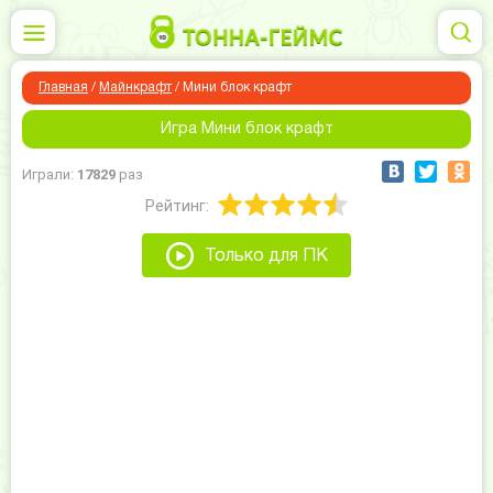
Главная
/
Майнкрафт
/
Мини блок крафт
Игра Мини блок крафт
Играли:
17829
раз
Рейтинг:
Только для ПК