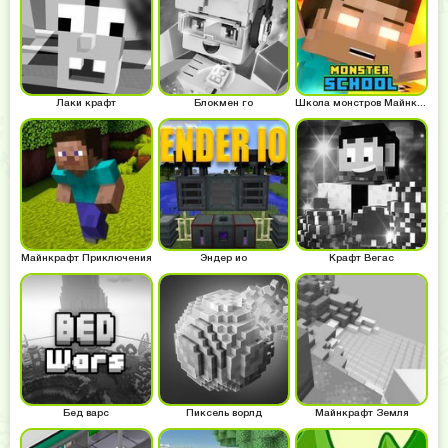
Лаки крафт
Блокмен го
Школа монстров Майнкрафт
Майнкрафт Приключения
Эндер ио
Крафт Вегас
Бед варс
Пиксель ворлд
Майнкрафт Земля