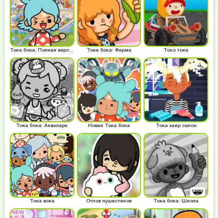
Тока бока: Полная версия
Тока бока: Ферма
Токо тока
Тока бока: Аквапарк
Новая Тока бока
Тока хаир салон
Тока вока
Отлов пушистиков
Тока бока: Школа