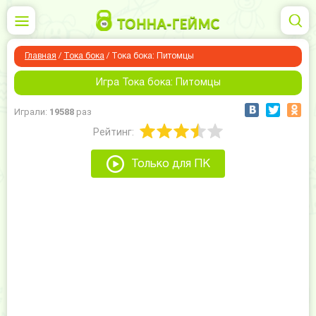
Главная
/
Тока бока
/
Тока бока: Питомцы
Игра Тока бока: Питомцы
Играли:
19588
раз
Рейтинг:
Только для ПК