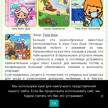
Тока бока: Дом
Город смайликов
Тока бока: Больница
Жанр:
Тока бока
Больше ста разнообразных животных
расположилось в игре Тока бока: Питомцы.
Выбирай любого и ухаживай за ним.
Направляйся на все пять локаций и решай, что
тебе нравится. В парке можно устроить пикник
и купаться в озере, в гостинице устраивать
замечательный отдых люкс класса для маленьких гостей, в
ветеринарной больнице обеспечивать лечение и выполнять
операции.
Если надумаешь сходить в зоомагазин, то найдешь все средства
для ухода и развлечения домашних любимцев. А в бунгало
заводчиков возможно часами играть с забавными малышами,
Мы используем куки для наилучшего представления
плескаться в ванне и наслаждаться общению с миром фауны.
Проводи время с пользой для себя и своих друзей. Сделать
нашего сайта. Если Вы продолжите использовать сайт, мы
жизнь пушистиков приятной получится у всех без исключения.
будем считать что Вас это устраивает.
Ok