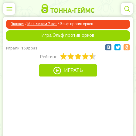
Главная
/
Мальчикам 7 лет
/
Эльф против орков
Игра Эльф против орков
Играли:
1602
раз
Рейтинг:
ИГРАТЬ