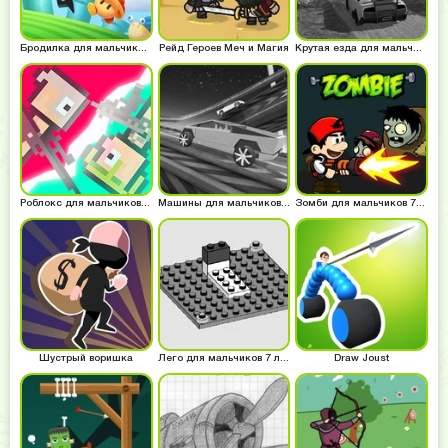
Бродилка для мальчиков 7 лет
Рейд Героев Меч и Магия
Крутая езда для мальчиков 7 лет
Роблокс для мальчиков 7 лет
Машины для мальчиков 7 лет
Зомби для мальчиков 7 лет
Шустрый воришка
Лего для мальчиков 7 лет
Draw Joust