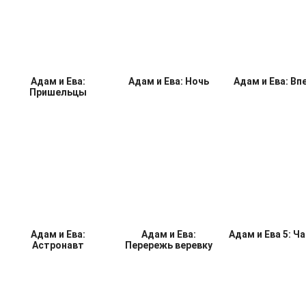
Адам и Ева Вперед 3
Адам и Ева: Вперёд 2
Адам и Ева
Рождеств
Адам и Ева:
Адам и Ева: Ночь
Адам и Ева: Вп
Пришельцы
Адам и Ева:
Адам и Ева:
Адам и Ева 5: Ча
Астронавт
Перережь веревку