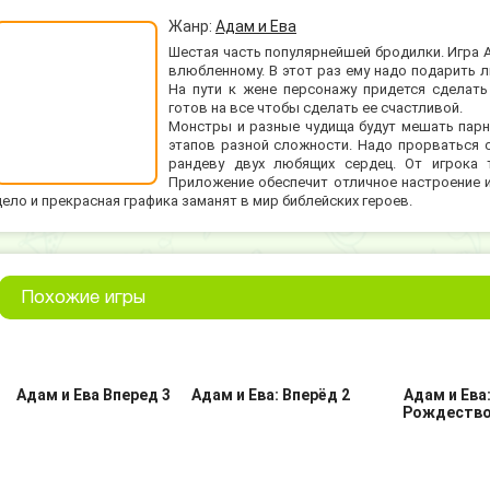
Жанр:
Адам и Ева
Шестая часть популярнейшей бродилки. Игра А
влюбленному. В этот раз ему надо подарить 
На пути к жене персонажу придется сделать
готов на все чтобы сделать ее счастливой.
Монстры и разные чудища будут мешать парню
этапов разной сложности. Надо прорваться 
рандеву двух любящих сердец. От игрока 
Приложение обеспечит отличное настроение и
дело и прекрасная графика заманят в мир библейских героев.
Похожие игры