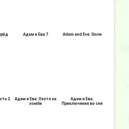
:
Адам и Ева:
Адам и Ева 8:
о
Переправа
Приключения в раю
ерёд
Адам и Ева 7
Adam and Eve: Snow
сть 2
Адам и Ева: Охота на
Адам и Ева:
зомби
Приключения во сне