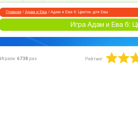
Главная
/
Адам и Ева
/
Адам и Ева 6: Цветок для Евы
Игра Адам и Ева 6: 
Играли:
6738
раз
Рейтинг: