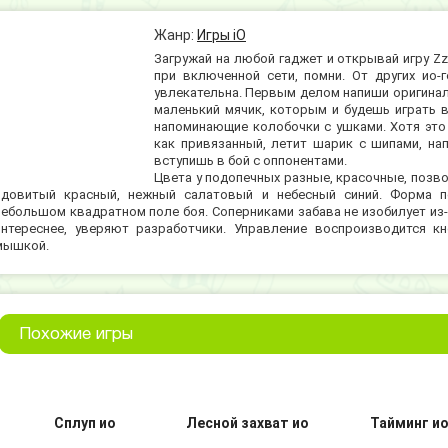
Жанр:
Игры iO
Загружай на любой гаджет и открывай игру Zza
при включенной сети, помни. От других ио-г
увлекательна. Первым делом напиши оригинал
маленький мячик, которым и будешь играть в
напоминающие колобочки с ушками. Хотя это 
как привязанный, летит шарик с шипами, на
вступишь в бой с оппонентами.
Цвета у подопечных разные, красочные, позво
ядовитый красный, нежный салатовый и небесный синий. Форма пе
небольшом квадратном поле боя. Соперниками забава не изобилует из-
интереснее, уверяют разработчики. Управление воспроизводится к
мышкой.
Похожие игры
Сплуп ио
Лесной захват ио
Тайминг и