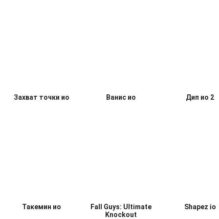
Захват точки ио
Ванис ио
Дип ио 2
Такемин ио
Fall Guys: Ultimate
Shapez io
Knockout