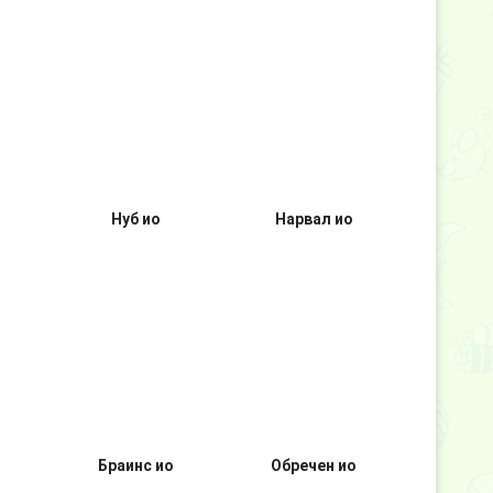
Нуб ио
Нарвал ио
Браинс ио
Обречен ио