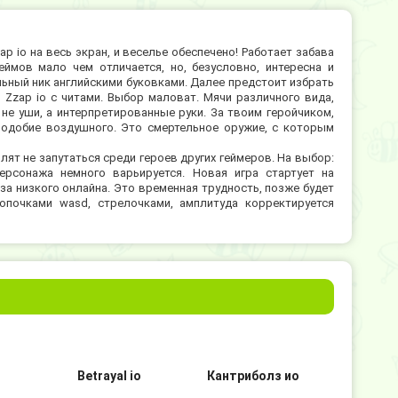
p io на весь экран, и веселье обеспечено! Работает забава
еймов мало чем отличается, но, безусловно, интересна и
ьный ник английскими буковками. Далее предстоит избрать
 Zzap io с читами. Выбор маловат. Мячи различного вида,
не уши, а интерпретированные руки. За твоим геройчиком,
подобие воздушного. Это смертельное оружие, с которым
лят не запутаться среди героев других геймеров. На выбор:
рсонажа немного варьируется. Новая игра стартует на
за низкого онлайна. Это временная трудность, позже будет
нопочками wasd, стрелочками, амплитуда корректируется
о
Betrayal io
Кантриболз ио