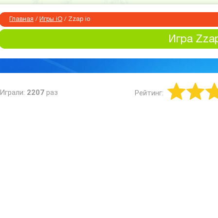
Главная
/
Игры iO
/
Zzap io
Игра Zzap
Играли:
2207
раз
Рейтинг: