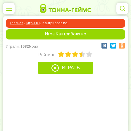
Главная
/
Игры iO
/
Кантриболз ио
Игра Кантриболз ио
Играли:
15826
раз
Рейтинг:
ИГРАТЬ