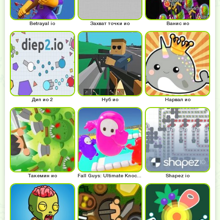
Betrayal io
Захват точки ио
Ванис ио
Дип ио 2
Нуб ио
Нарвал ио
Такемин ио
Fall Guys: Ultimate Knockout
Shapez io