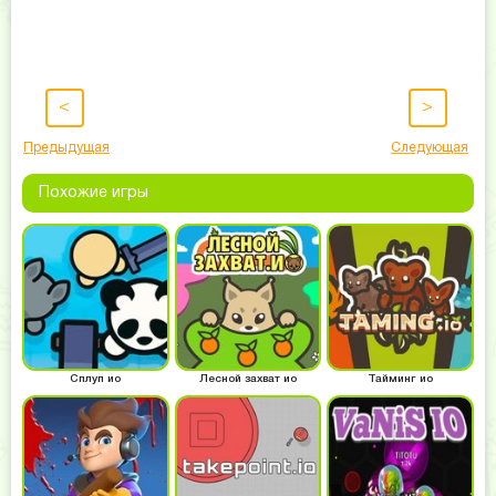
<
>
Предыдущая
Следующая
Похожие игры
Сплуп ио
Лесной захват ио
Тайминг ио