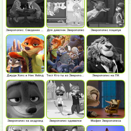
Зверополис: Свидание Ника и Джуди
Для девочек Зверополис
Зверополис поцелуи
Джуди Хопс и Ник Уайлд
Тест Кто ты из Зверополиса
Зверополис на ПК
Зверополис на андроид
Зверополис одевалки
Мафия Зверополиса