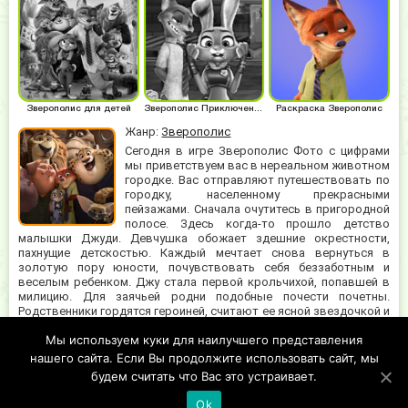
Зверополис для детей
Зверополис Приключения
Раскраска Зверополис
Жанр:
Зверополис
Сегодня в игре Зверополис Фото с цифрами
мы приветствуем вас в нереальном животном
городке. Вас отправляют путешествовать по
городку, населенному прекрасными
пейзажами. Сначала очутитесь в пригородной
полосе. Здесь когда-то прошло детство
малышки Джуди. Девчушка обожает здешние окрестности,
пахнущие детскостью. Каждый мечтает снова вернуться в
золотую пору юности, почувствовать себя беззаботным и
веселым ребенком. Джу стала первой крольчихой, попавшей в
милицию. Для заячьей родни подобные почести почетны.
Родственники гордятся героиней, считают ее ясной звездочкой и
надеждой кроличьей стаи. Постарайтесь максимально напрячь
Мы используем куки для наилучшего представления
зрение, чтобы сконцентрироваться. Ищите по карте номера с
циферками, они разбросаны по всему игрушечному
нашего сайта. Если Вы продолжите использовать сайт, мы
пространству. Порядок хаотичен и запутан.
будем считать что Вас это устраивает.
Ok