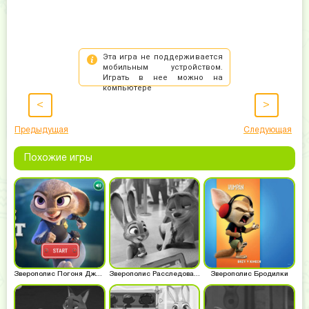
<
>
Предыдущая
Следующая
Похожие игры
Зверополис Погоня Джуди Хоппс
Зверополис Расследование Хопс
Зверополис Бродилки