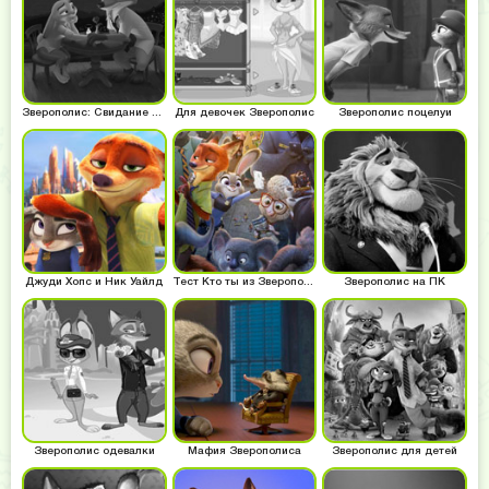
Зверополис: Свидание Ника и Джуди
Для девочек Зверополис
Зверополис поцелуи
Джуди Хопс и Ник Уайлд
Тест Кто ты из Зверополиса
Зверополис на ПК
Зверополис одевалки
Мафия Зверополиса
Зверополис для детей