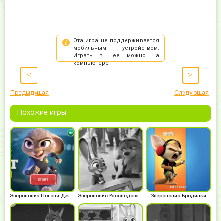
<
>
Предыдущая
Следующая
Похожие игры
Зверополис Погоня Джуди Хоппс
Зверополис Расследование Хопс
Зверополис Бродилки