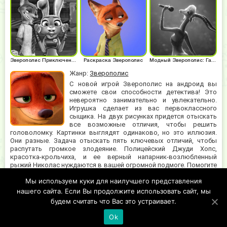
Зверополис Приключения
Раскраска Зверополис
Модный Зверополис: Газель
Жанр:
Зверополис
С новой игрой Зверополис на андроид вы
сможете свои способности детектива! Это
невероятно занимательно и увлекательно.
Игрушка сделает из вас первоклассного
сыщика. На двух рисунках придется отыскать
все возможные отличия, чтобы решить
головоломку. Картинки выглядят одинаково, но это иллюзия.
Они разные. Задача отыскать пять ключевых отличий, чтобы
распутать громкое злодеяние. Полицейский Джуди Хопс,
красотка-крольчиха, и ее верный напарник-возлюбленный
рыжий Николас нуждаются в вашей огромной подмоге. Помогите
парочке справиться с запутанным клубком загадок, распутав его
Мы используем куки для наилучшего представления
по ниточкам. На вас возложена ответственность за успешность
предпринятой кампании, постарайтесь оправдать оказанное
нашего сайта. Если Вы продолжите использовать сайт, мы
доверие на все сто процентов.
будем считать что Вас это устраивает.
Ok