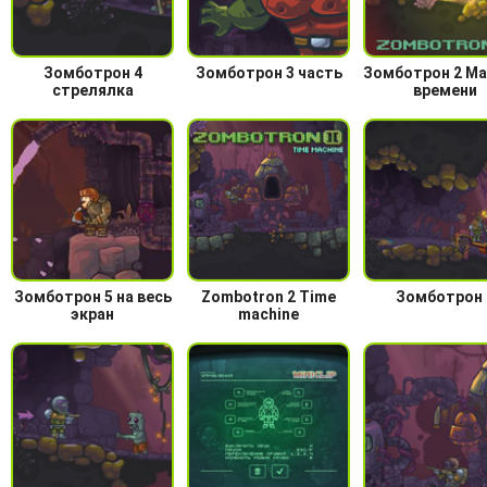
Зомботрон 4
Зомботрон 3 часть
Зомботрон 2 М
стрелялка
времени
Зомботрон 5 на весь
Zombotron 2 Time
Зомботрон 
экран
machine