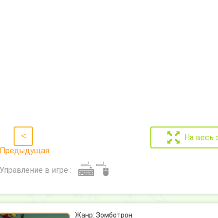
<
На весь 
Предыдущая
Управление в игре :
Жанр:
Зомботрон