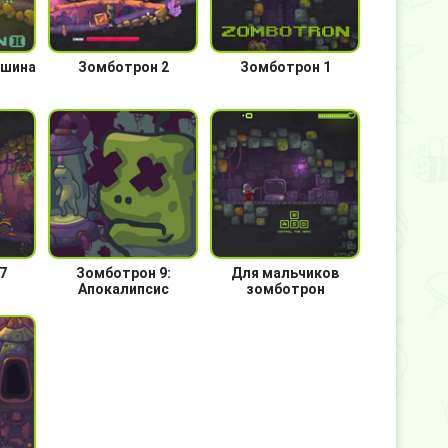
ашина
Зомботрон 2
Зомботрон 1
7
Зомботрон 9:
Для мальчиков
Апокалипсис
зомботрон