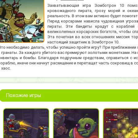
Захватывающая игра Зомботрон 10 помо
кровожадного пирата, грозу морей и океа
реальность. В этом вам активно будет помога
Перед корсарами нависла чудовищная угроза
пираты. Эти бандиты крадут с кораблей 
великолепных корсарских богатств, чтобы сп
Эта почетная во всех отношениях миссия то
настоящий защитник в Зомботрон 10.
Что необходимо делать, чтобы успешно пройти игру? При приближении 
и гранаты. За каждого убитого вас премируют золотыми монетками. На 
инвентарь и бомбы. Благодаря подручным средствам, справиться с ис
кораблю, иначе они начнут расхищение и перетащат часть сокровищ в 
 хаос.
Похожие игры