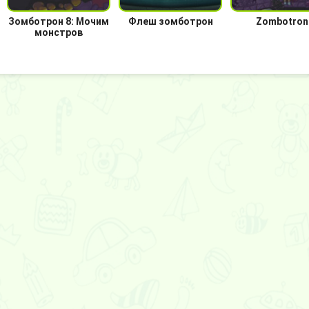
Зомботрон 8: Мочим
Флеш зомботрон
Zombotron
монстров