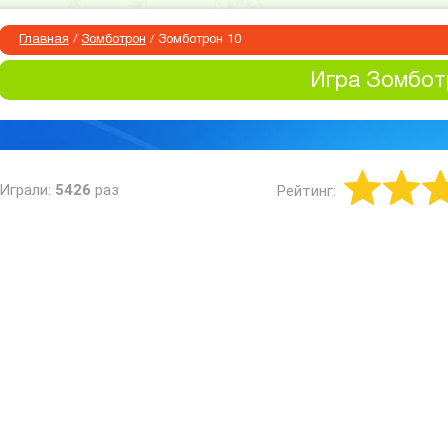
Главная
/
Зомботрон
/
Зомботрон 10
Игра Зомбот
Играли:
5426
раз
Рейтинг: