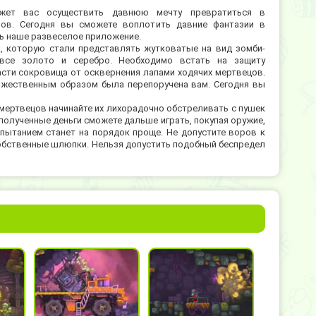
жет вас осуществить давнюю мечту превратиться в
нов. Сегодня вы сможете воплотить давние фантазии в
ть наше развеселое приложение.
, которую стали представлять жутковатые на вид зомби-
все золото и серебро. Необходимо встать на защиту
асти сокровища от осквернения лапами ходячих мертвецов.
ржественным образом была перепоручена вам. Сегодня вы
мертвецов начинайте их лихорадочно обстреливать с пушек
полученные деньги сможете дальше играть, покупая оружие,
пытанием станет на порядок проще. Не допустите воров к
собственные шлюпки. Нельзя допустить подобный беспредел