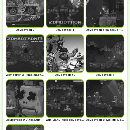
Зомботрон 2
Зомботрон 1
Зомботрон 5 на весь экран
Zombotron 2 Time machine
Зомботрон 10
Зомботрон 7
Зомботрон 9: Апокалипсис
Для мальчиков зомботрон
Зомботрон 8: Мочим монстров