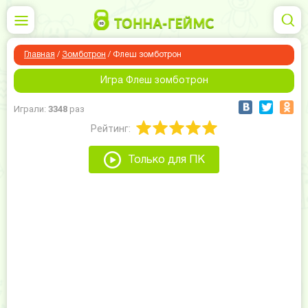
Главная
/
Зомботрон
/
Флеш зомботрон
Игра Флеш зомботрон
Играли:
3348
раз
Рейтинг:
Только для ПК