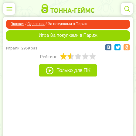
Главная
/
Одевалки
/
За покупками в Париж
Игра За покупками в Париж
Играли:
2959
раз
Рейтинг:
Только для ПК