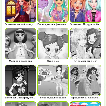
Одевалка милой колдуньи
Переодевалки фанатки аниме
Одевалка: Подружки байкеров
Модная лихорадка
Стар Сью
Очень приятно Бог
Вампиры маскарад блудлайнс
Переодевалки Барби
Переодевалки принцесс Диснея