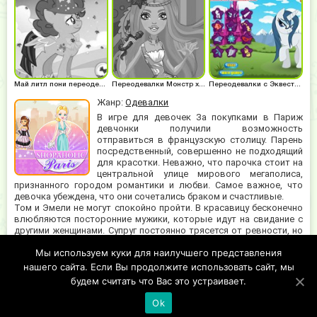
Май литл пони переодевалки
Переодевалки Монстр хай
Переодевалки с Эквестрия герлз
Жанр:
Одевалки
В игре для девочек За покупками в Париж
девчонки получили возможность
отправиться в французскую столицу. Парень
посредственный, совершенно не подходящий
для красотки. Неважно, что парочка стоит на
центральной улице мирового мегаполиса,
признанного городом романтики и любви. Самое важное, что
девочка убеждена, что они сочетались браком и счастливые.
Том и Эмели не могут спокойно пройти. В красавицу бесконечно
влюбляются посторонние мужики, которые идут на свидание с
другими женщинами. Супруг постоянно трясется от ревности, но
внешне старается улыбаться своей любимой. Только
Мы используем куки для наилучшего представления
собственной жене. Нет ничего милее, чем прогуливающихся
счастливых молодоженов. При взгляде на них испытываешь
нашего сайта. Если Вы продолжите использовать сайт, мы
удовлетворение.
будем считать что Вас это устраивает.
Ok