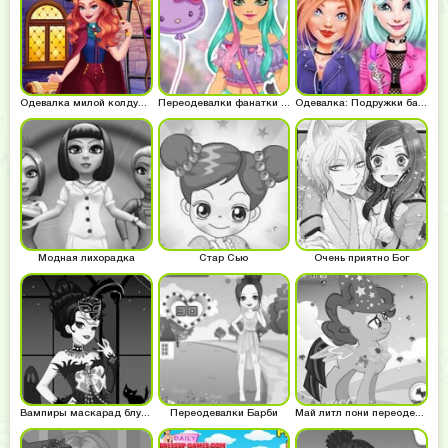
Одевалка милой колдуньи
Переодевалки фанатки аниме
Одевалка: Подружки байкеров
Модная лихорадка
Стар Сью
Очень приятно Бог
Вампиры маскарад блудлайнс
Переодевалки Барби
Май литл пони переодевалки