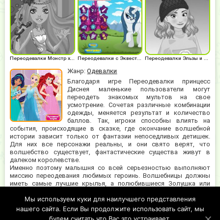
Переодевалки Монстр хай
Переодевалки с Эквестрия герлз
Переодевалки Эльзы и Анны
Жанр:
Одевалки
Благодаря игре Переодевалки принцесс
Диснея маленькие пользователи могут
переодеть знакомых мультов на свое
усмотрение. Сочетая различные комбинации
одежды, меняется результат и количество
баллов. Так, игроки способны влиять на
события, происходящие в сказке, где окончание волшебной
истории зависит только от фантазии непоседливых детишек.
Для них все персонажи реальны, и они свято верят, что
волшебство существует, фантастические существа живут в
далеком королевстве.
Именно поэтому малышня со всей серьезностью выполняют
миссию переодевания любимых героинь. Волшебницы должны
иметь самые лучшие крылья, а полюбившиеся Золушка или
Жасмин просто обязаны одеть непревзойденные платья на
Мы используем куки для наилучшего представления
светские мероприятия. Именно такой игровой процесс
предусмотрен во флешке. Юные дизайнеры и стилисты, смогут
нашего сайта. Если Вы продолжите использовать сайт, мы
увидеть героев диснеевских мультиков в непривычных образах.
будем считать что Вас это устраивает.