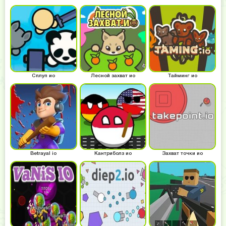
Сплуп ио
Лесной захват ио
Тайминг ио
Betrayal io
Кантриболз ио
Захват точки ио