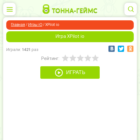
Главная
/
Игры iO
/
XPilot io
Игра XPilot io
Играли:
1421
раз
Рейтинг:
ИГРАТЬ