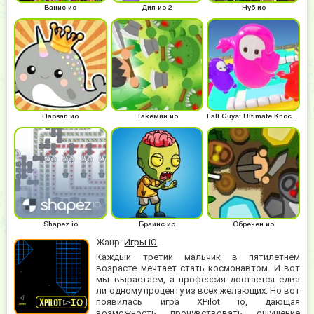
Ванис ио
Дип ио 2
Нуб ио
Нарвал ио
Такемин ио
Fall Guys: Ultimate Knockout
Shapez io
Браинс ио
Обречен ио
Жанр:
Игры iO
Каждый третий мальчик в пятилетнем
возрасте мечтает стать космонавтом. И вот
мы вырастаем, а профессия достается едва
ли одному проценту из всех желающих. Но вот
появилась игра XPilot io, дающая
возможность прочувствовать ощущение